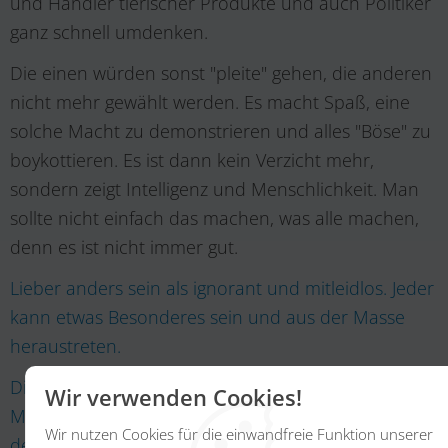
und Händler tierischer Produkte und auch Politiker
ganz schnell umdenken.
Die einen würden sonst "pleite" gehen, die anderen
nicht mehr gewählt werden. Es macht Spaß, eine
solche Macht zu demonstrieren und alles "Böse" zu
boykottieren. Es ist dann kein Verzicht mehr,
sondern zeigt Intelligenz und Menschlichkeit. Man
sollte nicht einfach das machen, was alle machen,
denn es ist nicht immer gut.
Lieber anders sein als ignorant und mitleidlos. Jeder
kann etwas Besonderes sein und aus der Masse
heraustreten.
Die Zang - Stiftung für Tiere - gegen das Böse im
Wir verwenden Cookies!
Menschen eine Stiftung für Tiere. Wir widmen uns
Wir nutzen Cookies für die einwandfreie Funktion unserer
den von Menschen gemachten