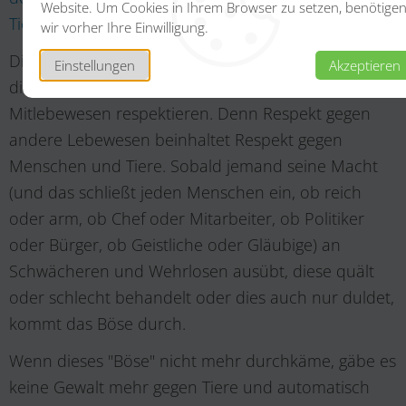
Website. Um Cookies in Ihrem Browser zu setzen, benötige
Tierschutzproblemen.
wir vorher Ihre Einwilligung.
Dies kommt indirekt wieder den Menschen zugute,
Einstellungen
Akzeptieren
die Tiere lieben oder sie zumindest als
Mitlebewesen respektieren. Denn Respekt gegen
andere Lebewesen beinhaltet Respekt gegen
Menschen und Tiere. Sobald jemand seine Macht
(und das schließt jeden Menschen ein, ob reich
oder arm, ob Chef oder Mitarbeiter, ob Politiker
oder Bürger, ob Geistliche oder Gläubige) an
Schwächeren und Wehrlosen ausübt, diese quält
oder schlecht behandelt oder dies auch nur duldet,
kommt das Böse durch.
Wenn dieses "Böse" nicht mehr durchkäme, gäbe es
keine Gewalt mehr gegen Tiere und automatisch